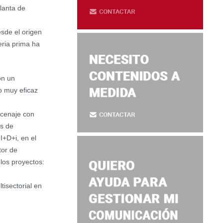
lanta de
sde el origen
eria prima ha
on un
o muy eficaz
acenaje con
os de
I+D+i, en el
tor de
los proyectos:
tisectorial en