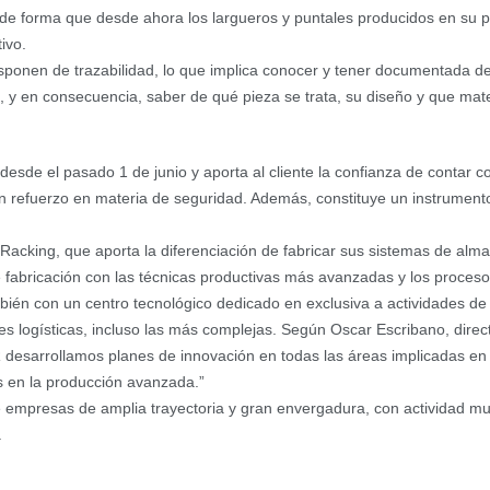
e forma que desde ahora los largueros y puntales producidos en su p
ivo.
sponen de trazabilidad, lo que implica conocer y tener documentada de
, y en consecuencia, saber de qué pieza se trata, su diseño y que mat
esde el pasado 1 de junio y aporta al cliente la confianza de contar c
un refuerzo en materia de seguridad. Además, constituye un instrument
 Racking, que aporta la diferenciación de fabricar sus sistemas de alm
e fabricación con las técnicas productivas más avanzadas y los proces
ién con un centro tecnológico dedicado en exclusiva a actividades de 
s logísticas, incluso las más complejas. Según Oscar Escribano, direc
desarrollamos planes de innovación en todas las áreas implicadas en 
is en la producción avanzada.”
 empresas de amplia trayectoria y gran envergadura, con actividad mul
.