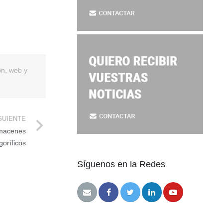
ón, web y
GUIENTE
lmacenes
igoríficos
Síguenos en la Redes