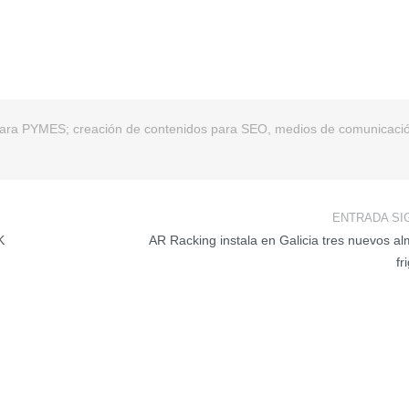
para PYMES; creación de contenidos para SEO, medios de comunicaci
ENTRADA SI
K
AR Racking instala en Galicia tres nuevos a
fr