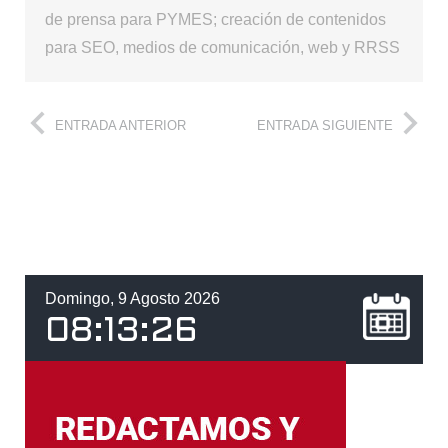
de prensa para PYMES; creación de contenidos
para SEO, medios de comunicación, web y RRSS
ENTRADA ANTERIOR
ENTRADA SIGUIENTE
Domingo, 9 Agosto 2026
08
:
13
:
27