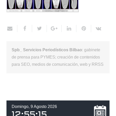
Spb_ Servicios Periodísticos Bilbao
: gabinete
de prensa para PYMES; creación de contenidos
para SEO, medios de comunicación, web y RRSS
Domingo, 9 Agosto 2026
12
:
55
:
15