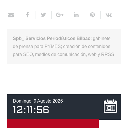
Spb_ Servicios Periodísticos Bilbao
: gabinete
de prensa para PYMES; creación de contenidos
para SEO, medios de comunicación, web y RRSS
Domingo, 9 Agosto 2026
12
:
11
:
56