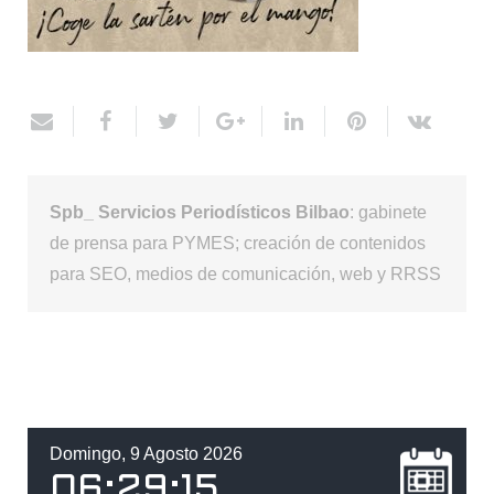
Spb_ Servicios Periodísticos Bilbao
: gabinete
de prensa para PYMES; creación de contenidos
para SEO, medios de comunicación, web y RRSS
Domingo, 9 Agosto 2026
06
:
29
:
16