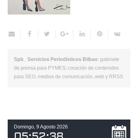
Spb_ Servicios Periodísticos Bilbao
: gabinete
de prensa para PYMES; creación de contenidos
para SEO, medios de comunicación, web y RRSS
Domingo, 9 Agosto 2026
05
:
52
:
38