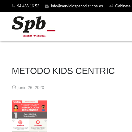
94 433 16 52
info@serviciosperiodisticos.es
Gabinete
METODO KIDS CENTRIC
junio 26, 2020