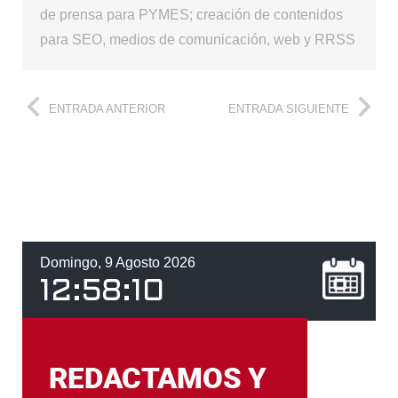
de prensa para PYMES; creación de contenidos
para SEO, medios de comunicación, web y RRSS
ENTRADA ANTERIOR
ENTRADA SIGUIENTE
Domingo, 9 Agosto 2026
12
:
58
:
11